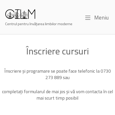
Skip
to
Home
content
M
Meniu
Centrul pentru învățarea limbilor moderne
Înscriere cursuri
Înscriere și programare se poate face telefonic la 0730
273 889 sau
completați formularul de mai jos și vă vom contacta în cel
mai scurt timp posibil