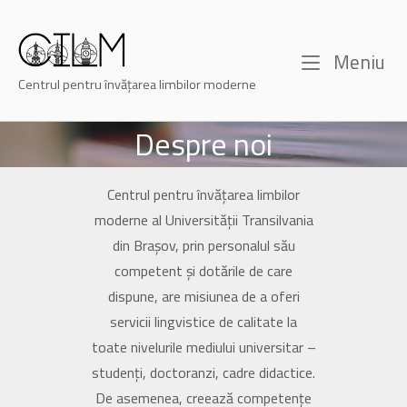
Skip
to
Home
content
M
Meniu
Centrul pentru învățarea limbilor moderne
Despre noi
Centrul pentru învățarea limbilor
moderne al Universității Transilvania
din Brașov, prin personalul său
competent și dotările de care
dispune, are misiunea de a oferi
servicii lingvistice de calitate la
toate nivelurile mediului universitar –
studenți, doctoranzi, cadre didactice.
De asemenea, creează competențe