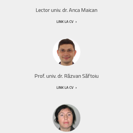
Lector univ. dr. Anca Maican
LINK LA CV
Prof. univ. dr. Răzvan Săftoiu
LINK LA CV